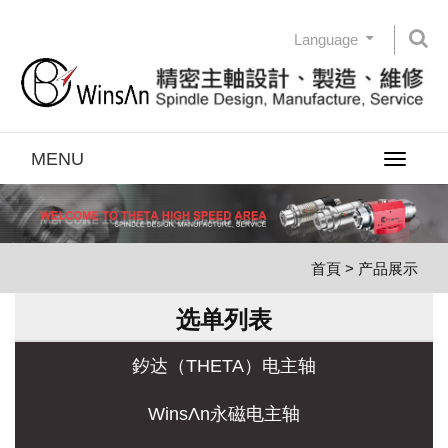
Language
MENU
Toggle
navigatio
首頁
> 产品展示
选单列表
釸达（THETA）电主轴
WinsΛn永磁电主轴